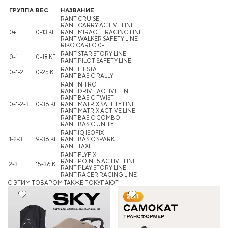
ГРУППА
ВЕС
НАЗВАНИЕ
RANT CRUISE
RANT CARRY ACTIVE LINE
0+
0-13 КГ
RANT MIRACLE RACING LINE
RANT WALKER SAFETY LINE
RIKO CARLO 0+
RANT STAR STORY LINE
0-1
0-18 КГ
RANT PILOT SAFETY LINE
RANT FIESTA
0-1-2
0-25 КГ
RANT BASIC RALLY
RANT NITRO
RANT DRIVE ACTIVE LINE
RANT BASIC TWIST
0-1-2-3
0-36 КГ
RANT MATRIX SAFETY LINE
RANT MATRIX ACTIVE LINE
RANT BASIC COMBO
RANT BASIC UNITY
RANT IQ ISOFIX
1-2-3
9-36 КГ
RANT BASIC SPARK
RANT TAXI
RANT FLYFIX
RANT POINT5 ACTIVE LINE
2-3
15-36 КГ
RANT PLAY STORY LINE
RANT RACER RACING LINE
C ЭТИМ ТОВАРОМ ТАКЖЕ ПОКУПАЮТ
20%
Хит
28%