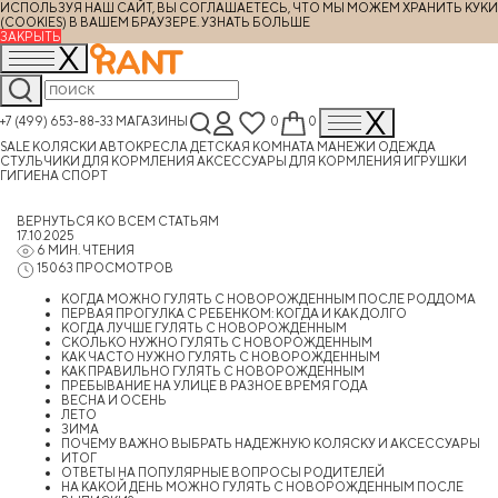
ИСПОЛЬЗУЯ НАШ САЙТ, ВЫ СОГЛАШАЕТЕСЬ, ЧТО МЫ МОЖЕМ ХРАНИТЬ КУКИ
(COOKIES) В ВАШЕМ БРАУЗЕРЕ.
УЗНАТЬ БОЛЬШЕ
ЗАКРЫТЬ
+7 (499) 653-88-33
МАГАЗИНЫ
0
0
SALE
КОЛЯСКИ
АВТОКРЕСЛА
ДЕТСКАЯ КОМНАТА
МАНЕЖИ
ОДЕЖДА
СТУЛЬЧИКИ ДЛЯ КОРМЛЕНИЯ
АКСЕССУАРЫ ДЛЯ КОРМЛЕНИЯ
ИГРУШКИ
ГИГИЕНА
СПОРТ
ВЕРНУТЬСЯ КО ВСЕМ СТАТЬЯМ
17.10.2025
6 МИН. ЧТЕНИЯ
15063 ПРОСМОТРОВ
КОГДА МОЖНО ГУЛЯТЬ С НОВОРОЖДЕННЫМ ПОСЛЕ РОДДОМА
ПЕРВАЯ ПРОГУЛКА С РЕБЕНКОМ: КОГДА И КАК ДОЛГО
КОГДА ЛУЧШЕ ГУЛЯТЬ С НОВОРОЖДЕННЫМ
СКОЛЬКО НУЖНО ГУЛЯТЬ С НОВОРОЖДЕННЫМ
КАК ЧАСТО НУЖНО ГУЛЯТЬ С НОВОРОЖДЕННЫМ
КАК ПРАВИЛЬНО ГУЛЯТЬ С НОВОРОЖДЕННЫМ
ПРЕБЫВАНИЕ НА УЛИЦЕ В РАЗНОЕ ВРЕМЯ ГОДА
ВЕСНА И ОСЕНЬ
ЛЕТО
ЗИМА
ПОЧЕМУ ВАЖНО ВЫБРАТЬ НАДЕЖНУЮ КОЛЯСКУ И АКСЕССУАРЫ
ИТОГ
ОТВЕТЫ НА ПОПУЛЯРНЫЕ ВОПРОСЫ РОДИТЕЛЕЙ
НА КАКОЙ ДЕНЬ МОЖНО ГУЛЯТЬ С НОВОРОЖДЕННЫМ ПОСЛЕ