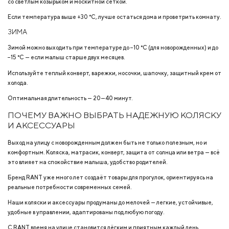
со светлым козырьком и москитной сеткой.
Если температура выше +30 °C, лучше остаться дома и проветрить комнату.
ЗИМА
Зимой можно выходить при температуре до −10 °C (для новорожденных) и до
−15 °C — если малыш старше двух месяцев.
Используйте теплый конверт, варежки, носочки, шапочку, защитный крем от
холода.
Оптимальная длительность — 20—40 минут.
ПОЧЕМУ ВАЖНО ВЫБРАТЬ НАДЕЖНУЮ КОЛЯСКУ
И АКСЕССУАРЫ
Выход на улицу с новорожденным должен быть не только полезным, но и
комфортным. Коляска, матрасик, конверт, защита от солнца или ветра — всё
это влияет на спокойствие малыша, удобство родителей.
Бренд RANT уже много лет создаёт товары для прогулок, ориентируясь на
реальные потребности современных семей.
Наши
коляски
и аксессуары продуманы до мелочей — легкие, устойчивые,
удобные в управлении, адаптированы под любую погоду.
С RANT время на улице становится лёгким и приятным каждый день.