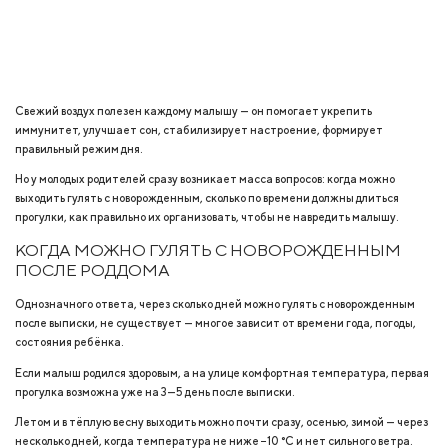
Свежий воздух полезен каждому малышу — он помогает укрепить
иммунитет, улучшает сон, стабилизирует настроение, формирует
правильный режим дня.
Но у молодых родителей сразу возникает масса вопросов: когда можно
выходить гулять с новорожденным, сколько по времени должны длиться
прогулки, как правильно их организовать, чтобы не навредить малышу.
КОГДА МОЖНО ГУЛЯТЬ С НОВОРОЖДЕННЫМ
ПОСЛЕ РОДДОМА
Однозначного ответа, через сколько дней можно гулять с новорожденным
после выписки, не существует — многое зависит от времени года, погоды,
состояния ребёнка.
Если малыш родился здоровым, а на улице комфортная температура, первая
прогулка возможна уже на 3—5 день после выписки.
Летом и в тёплую весну выходить можно почти сразу, осенью, зимой — через
несколько дней, когда температура не ниже −10 °C и нет сильного ветра.