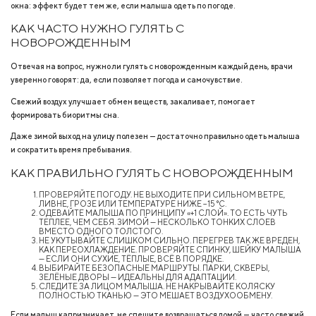
окна: эффект будет тем же, если малыша одеть по погоде.
КАК ЧАСТО НУЖНО ГУЛЯТЬ С
НОВОРОЖДЕННЫМ
Отвечая на вопрос, нужно ли гулять с новорожденным каждый день, врачи
уверенно говорят: да, если позволяет погода и самочувствие.
Свежий воздух улучшает обмен веществ, закаливает, помогает
формировать биоритмы сна.
Даже зимой выход на улицу полезен — достаточно правильно одеть малыша
и сократить время пребывания.
КАК ПРАВИЛЬНО ГУЛЯТЬ С НОВОРОЖДЕННЫМ
ПРОВЕРЯЙТЕ ПОГОДУ. НЕ ВЫХОДИТЕ ПРИ СИЛЬНОМ ВЕТРЕ,
ЛИВНЕ, ГРОЗЕ ИЛИ ТЕМПЕРАТУРЕ НИЖЕ −15 °C.
ОДЕВАЙТЕ МАЛЫША ПО ПРИНЦИПУ «+1 СЛОЙ». ТО ЕСТЬ ЧУТЬ
ТЕПЛЕЕ, ЧЕМ СЕБЯ. ЗИМОЙ — НЕСКОЛЬКО ТОНКИХ СЛОЕВ
ВМЕСТО ОДНОГО ТОЛСТОГО.
НЕ УКУТЫВАЙТЕ СЛИШКОМ СИЛЬНО. ПЕРЕГРЕВ ТАК ЖЕ ВРЕДЕН,
КАК ПЕРЕОХЛАЖДЕНИЕ. ПРОВЕРЯЙТЕ СПИНКУ, ШЕЙКУ МАЛЫША
— ЕСЛИ ОНИ СУХИЕ, ТЁПЛЫЕ, ВСЁ В ПОРЯДКЕ.
ВЫБИРАЙТЕ БЕЗОПАСНЫЕ МАРШРУТЫ. ПАРКИ, СКВЕРЫ,
ЗЕЛЁНЫЕ ДВОРЫ — ИДЕАЛЬНЫ ДЛЯ АДАПТАЦИИ.
СЛЕДИТЕ ЗА ЛИЦОМ МАЛЫША. НЕ НАКРЫВАЙТЕ КОЛЯСКУ
ПОЛНОСТЬЮ ТКАНЬЮ — ЭТО МЕШАЕТ ВОЗДУХООБМЕНУ.
Если малыш капризничает, не спешите возвращаться домой — часто свежий