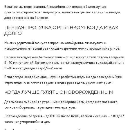
Если малыш недоношенный, ослаблен или недавно болел, лучше
проконсультироваться с педиатром, начать выходы постепенно — иногда
достаточно сна на балконе.
ПЕРВАЯ ПРОГУЛКА С РЕБЕНКОМ: КОГДА И КАК
ДОЛГО
Многих родителей волнует вопрос: на какой день можно гулять с
новорожденным первый раз и сколько времени можно проводить на улице.
Первый выход должен быть коротким — 10—15 минут в теплое время года или
5—10 минут зимой. Затем длительность можно увеличивать каждый день на
5—10 минут, доведя её до 1,5—2 часов.
Если погода нестабильная — лучше разбить выходы на два раза в день. Уже
через неделю вы сможете гулять по два раза в день, утром и вечером.
КОГДА ЛУЧШЕ ГУЛЯТЬ С НОВОРОЖДЕННЫМ
Для вылазок выбирайте утренние и вечерние часы, когда нет палящего
солнца либо резких перепадов температуры.
Летом идеальное время — до 11:00 и после 16:00, весной и осенью — с 10 до 17
часов при умеренной погоде.