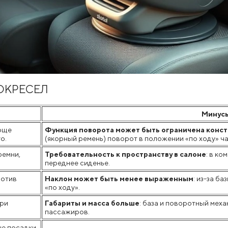
ОКРЕСЕЛ
Минусы
роще
Функция поворота может быть ограничена конс
о.
(якорный ремень) поворот в положении «по ходу» ча
ремни,
Требовательность к пространству в салоне
: в к
переднее сиденье.
ротив
Наклон может быть менее выраженным
: из-за б
«по ходу».
при
Габариты и масса больше
: база и поворотный мех
пассажиров.
ые посадки,