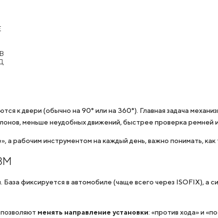
Е
В
Д
я к двери (обычно на 90° или на 360°). Главная задача механи
лонов, меньше неудобных движений, быстрее проверка ремней 
 а рабочим инструментом на каждый день, важно понимать, как т
ЗМ
. База фиксируется в автомобиле (чаще всего через ISOFIX), а 
о позволяют
менять направление установки
: «против хода» и «