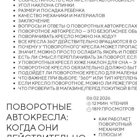
УГОЛ НАКЛОНА СПИНКИ
РАЗМЕР И ПОСАДКА РЕБЁНКА
КАЧЕСТВО МЕХАНИКИ И МАТЕРИАЛОВ
ЗАКЛЮЧЕНИЕ
ВОПРОСЫ И ОТВЕТЫ О ПОВОРОТНЫХ АВТОКРЕСЛАХ
ПОВОРОТНОЕ АВТОКРЕСЛО — ЭТО БЕЗОПАСНЕЕ ОБ
ПОВОРАЧИВАТЬ КРЕСЛО МОЖНО НА ХОДУ?
ВСЕ КРЕСЛА 360° ДЕЙСТВИТЕЛЬНО ВРАЩАЮТСЯ В
ПОЧЕМУ У “ПОВОРОТНОГО” КРЕСЛА МОЖЕТ ПРОПАС
ЗНАЧИТ, МОЖНО ПРОСТО ОСЛАБИТЬ ЯКОРЬ И ПОВЕ
ЕСТЬ ЛИ СМЫСЛ ПЕРЕПЛАЧИВАТЬ ЗА ПОВОРОТ, ЕС
У ПОВОРОТНЫХ КРЕСЕЛ ХУЖЕ НАКЛОН ДЛЯ СНА — Э
ПОВОРОТНОЕ КРЕСЛО ОБЯЗАТЕЛЬНО ДОЛЖНО БЫТЬ 
ПОДОЙДЁТ ЛИ ПОВОРОТНОЕ КРЕСЛО ДЛЯ МАЛЕН
ЧТО ВАЖНЕЕ ПРИ ВЫБОРЕ: “360°” ИЛИ ТИП КРЕПЛЕН
ЕСЛИ КРЕСЛО ПОВОРОТНОЕ, МОЖНО ЛИ РЕЖЕ ПРО
ЧТО ПРОВЕРИТЬ В МАГАЗИНЕ/ПЕРЕД ПОКУПКОЙ В П
06.02.2026
12 МИН. ЧТЕНИЯ
ПОВОРОТНЫЕ
1819 ПРОСМОТРОВ
АВТОКРЕСЛА:
КАК РАБОТАЕТ
ПОВОРОТНЫЙ
КОГДА ОНИ
МЕХАНИЗМ
ПЛЮСЫ И