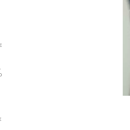
Е
°
О
”
Е