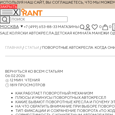
ИСПОЛЬЗУЯ НАШ САЙТ, ВЫ СОГЛАШАЕТЕСЬ, ЧТО МЫ МОЖЕМ Х
ЗАКРЫТЬ
МОСКВА
+7 (499) 653-88-33
МАГАЗИНЫ
0
0
SALE
КОЛЯСКИ
АВТОКРЕСЛА
ДЕТСКАЯ КОМНАТА
МАНЕЖИ
О
ГЛАВНАЯ
/
СТАТЬИ
/
ПОВОРОТНЫЕ АВТОКРЕСЛА: КОГДА ОНИ
ВЕРНУТЬСЯ КО ВСЕМ СТАТЬЯМ
06.02.2026
12 МИН. ЧТЕНИЯ
1819 ПРОСМОТРОВ
КАК РАБОТАЕТ ПОВОРОТНЫЙ МЕХАНИЗМ
ПЛЮСЫ И МИНУСЫ ПОВОРОТНЫХ АВТОКРЕСЕЛ
КАКИЕ БЫВАЮТ ПОВОРОТНЫЕ КРЕСЛА И ПОЧЕМУ Э
НА ЧТО ОБРАТИТЬ ВНИМАНИЕ ПРИ ВЫБОРЕ ПОВОР
ТИП ФИКСАЦИИ И СОХРАНЕНИЕ ПОВОРОТА «ПО ХОД
СОВМЕСТИМОСТЬ С КОНКРЕТНЫМ АВТОМОБИЛЕМ