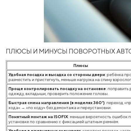
ПЛЮСЫ И МИНУСЫ ПОВОРОТНЫХ АВТ
Плюсы
Удобная посадка и высадка со стороны двери
: ребёнка п
разместить и пристегнуть, меньше нагрузка на спину взрослог
Проще контролировать посадку на остановке
: поправить 
одежду, вкладыши, проверить положение головы.
Быстрая смена направления (в моделях 360°)
: переход «п
хода» → «по ходу» без демонтажа и переустановки.
Понятный монтаж на ISOFIX
: меньше вероятность ошибок 
установке по сравнению с фиксацией штатным ремнём.
Удобнее в ежедневных сценариях
: короткие поездки, част