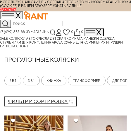
ИСПОЛЬЗУЯ НАШ САЙТ, ВЫ СОГЛАШАЕТЕСЬ, ЧТО МЫ МОЖЕМ ХРАНИТЬ КУКИ
(COOKIES) В ВАШЕМ БРАУЗЕРЕ.
УЗНАТЬ БОЛЬШЕ
ЗАКРЫТЬ
+7 (499) 653-88-33
МАГАЗИНЫ
0
0
SALE
КОЛЯСКИ
АВТОКРЕСЛА
ДЕТСКАЯ КОМНАТА
МАНЕЖИ
ОДЕЖДА
СТУЛЬЧИКИ ДЛЯ КОРМЛЕНИЯ
АКСЕССУАРЫ ДЛЯ КОРМЛЕНИЯ
ИГРУШКИ
ГИГИЕНА
СПОРТ
ПРОГУЛОЧНЫЕ КОЛЯСКИ
2 В 1
3 В 1
КНИЖКА
ТРАНСФОРМЕР
ДЛЯ ПОГО
ФИЛЬТР И СОРТИРОВКА
22%
7%