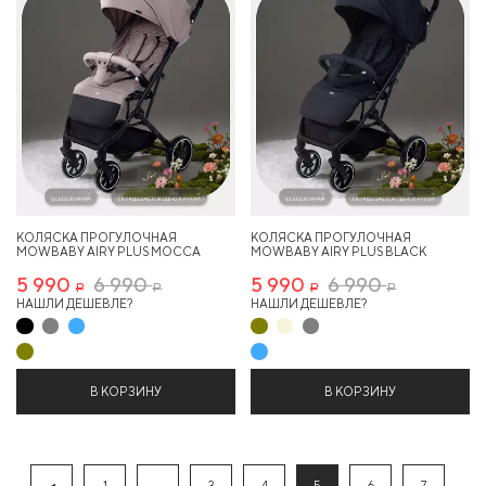
КОЛЯСКА ПРОГУЛОЧНАЯ
КОЛЯСКА ПРОГУЛОЧНАЯ
MOWBABY AIRY PLUS MOCCA
MOWBABY AIRY PLUS BLACK
5 990
6 990
5 990
6 990
Р
Р
Р
Р
НАШЛИ ДЕШЕВЛЕ?
НАШЛИ ДЕШЕВЛЕ?
В КОРЗИНУ
В КОРЗИНУ
1
...
3
4
5
6
7