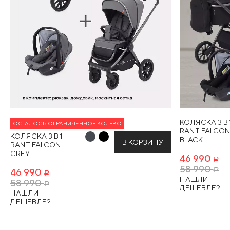
КОЛЯСКА 3 В 
ОСТАЛОСЬ ОГРАНИЧЕННОЕ КОЛ-ВО
RANT FALCO
КОЛЯСКА 3 В 1
BLACK
В КОРЗИНУ
RANT FALCON
GREY
46 990
Р
58 990
46 990
Р
Р
НАШЛИ
58 990
Р
ДЕШЕВЛЕ?
НАШЛИ
ДЕШЕВЛЕ?