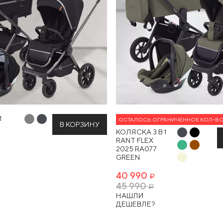
1
ОСТАЛОСЬ ОГРАНИЧЕННОЕ КОЛ-В
В КОРЗИНУ
N
КОЛЯСКА 3 В 1
RANT FLEX
2025 RA077
GREEN
40 990
Р
45 990
Р
НАШЛИ
ДЕШЕВЛЕ?