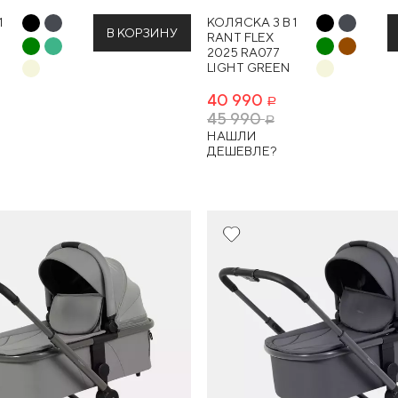
1
КОЛЯСКА 3 В 1
В КОРЗИНУ
RANT FLEX
2025 RA077
LIGHT GREEN
40 990
Р
45 990
Р
НАШЛИ
ДЕШЕВЛЕ?
Новинка