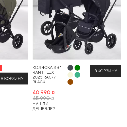
КОЛЯСКА 3 В 1
О
В КОРЗИНУ
RANT FLEX
2025 RA077
В КОРЗИНУ
BLACK
40 990
Р
45 990
Р
НАШЛИ
ДЕШЕВЛЕ?